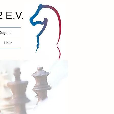
 E.V.
Jugend
Links