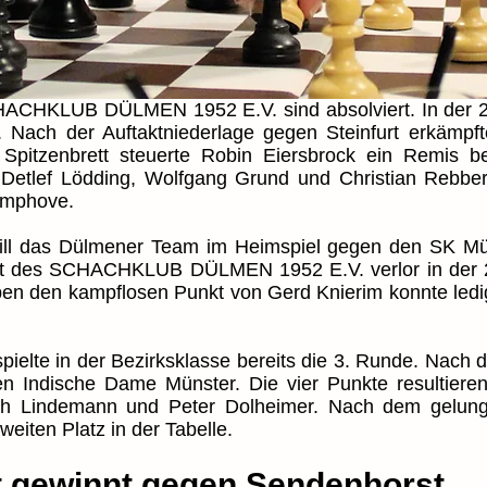
HACHKLUB DÜLMEN 1952 E.V. sind absolviert. In der 2.
 Nach der Auftaktniederlage gegen Steinfurt erkämpfte
pitzenbrett steuerte Robin Eiersbrock ein Remis be
t Detlef Lödding, Wolfgang Grund und Christian Rebber
rimphove.
das Dülmener Team im Heimspiel gegen den SK Münst
ft des SCHACHKLUB DÜLMEN 1952 E.V. verlor in der 2.
ben den kampflosen Punkt von Gerd Knierim konnte ledi
pielte in der Bezirksklasse bereits die 3. Runde. Nach 
n Indische Dame Münster. Die vier Punkte resultiere
rich Lindemann und Peter Dolheimer. Nach dem gelung
eiten Platz in der Tabelle.
t gewinnt gegen Sendenhorst