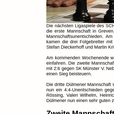
Die nächsten Ligaspiele des SC
die erste Mannschaft in Greven.
Mannschaftsunentschieden. Am S
kamen die drei Folgebretter mi
Stefan Dieckerhoff und Martin K
Am kommenden Wochenende will 
einfahren. Die zweite Mannscha
mit 2:6 gegen SK Münster V. Ne
einen Sieg beisteuern.
Die dritte Dülmener Mannschaft s
nun ein 4:4-Unentschieden gege
Rössing, Valeri Wilhelm, Hein
Dülmener nun einen sehr guten zw
Zweite Mannschaf