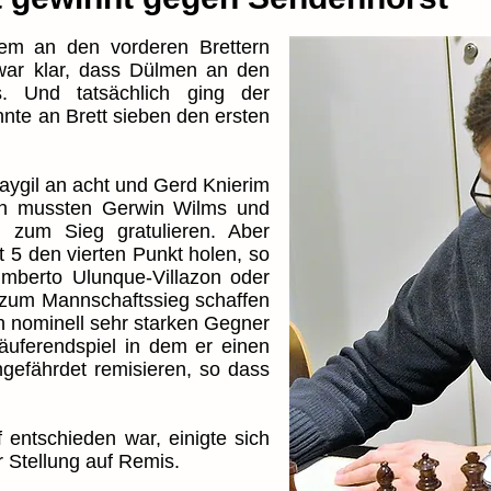
lem an den vorderen Brettern
war klar, dass Dülmen an den
. Und tatsächlich ging der
nte an Brett sieben den ersten
raygil an acht und Gerd Knierim
ich mussten Gerwin Wilms und
 zum Sieg gratulieren. Aber
 5 den vierten Punkt holen, so
mberto Ulunque-Villazon oder
 zum Mannschaftssieg schaffen
n nominell sehr starken Gegner
Läuferendspiel in dem er einen
gefährdet remisieren, so dass
ntschieden war, einigte sich
r Stellung auf Remis.