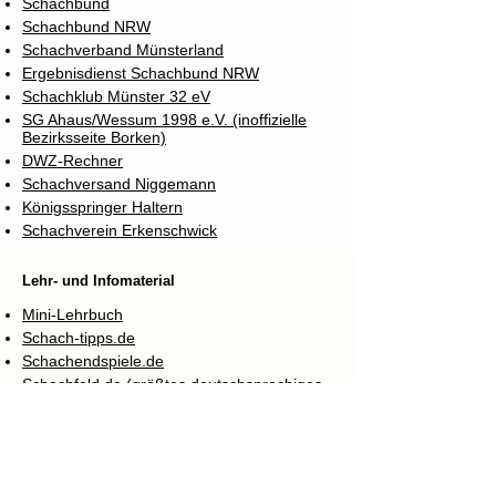
Schachbund
Schachbund NRW
Schachverband Münsterland
Ergebnisdienst Schachbund NRW
Schachklub Münster 32 eV
SG Ahaus/Wessum 1998 e.V. (inoffizielle
Bezirksseite Borken)
DWZ-Rechner
Schachversand Niggemann
Königsspringer Haltern
Schachverein Erkenschwick
Lehr- und Infomaterial
Mini-Lehrbuch
Schach-tipps.de
Schachendspiele.de
Schachfeld.de (größtes deutschsprachiges
Forum)
Schachserver
Lichess (spendenfinanziert und werbefrei)